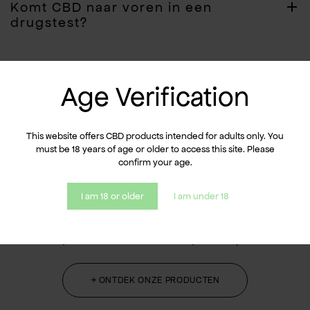
Komt CBD naar voren in een
drugstest?
Age Verification
This website offers CBD products intended for adults only. You
must be 18 years of age or older to access this site. Please
Wil je ØYL eens
confirm your age.
proberen?
I am 18 or older
I am under 18
Uw welzijnsassortiment van natuurlijke CBD-producten
→ ONTDEK ONZE PRODUCTEN